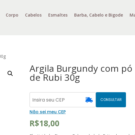
Corpo
Cabelos
Esmaltes
Barba, Cabelo e Bigode
Ma
30g
Argila Burgundy com pó
de Rubi 30g
CONSULTAR
Não sei meu CEP
R$
18,00