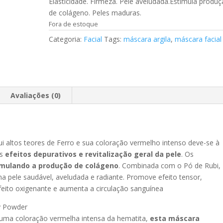
Elasticidade. Firmeza. Pele aveludada.Estimula produ
de colágeno. Peles maduras.
Fora de estoque
Categoria:
Facial
Tags:
máscara argila
,
máscara facial
Avaliações (0)
ui altos teores de Ferro e sua coloração vermelho intenso deve-se à
us
efeitos depurativos e revitalização geral da pele
. Os
imulando a produção de colágeno
. Combinada com o Pó de Rubi,
ma pele saudável, aveludada e radiante. Promove efeito tensor,
feito oxigenante e aumenta a circulação sanguínea
y Powder
 uma coloração vermelha intensa da hematita,
esta máscara