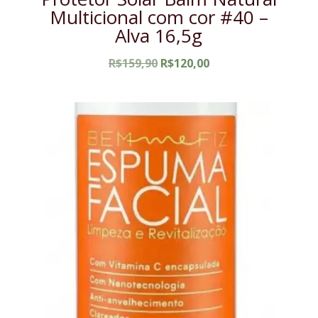
Multicional com cor #40 –
Alva 16,5g
O
O
R$
159,90
R$
120,00
preço
preço
original
atual
era:
é:
R$159,90.
R$120,00.