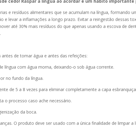
de cedo! Raspar a língua ao acordar é um hábito importante
érias e resíduos alimentares que se acumulam na língua, formando
ção e levar a inflamações a longo prazo. Evitar a reingestão dessas 
mover até 30% mais resíduos do que apenas usando a escova de dente
.
ã antes de tomar água e antes das refeições:
e língua com água morna, deixando-o sob água corrente.
or no fundo da língua.
ente de 5 a 8 vezes para eliminar completamente a capa esbranquiça
a o processo caso ache necessário.
ienização da boca.
anças. O produto deve ser usado com a única finalidade de limpar a 