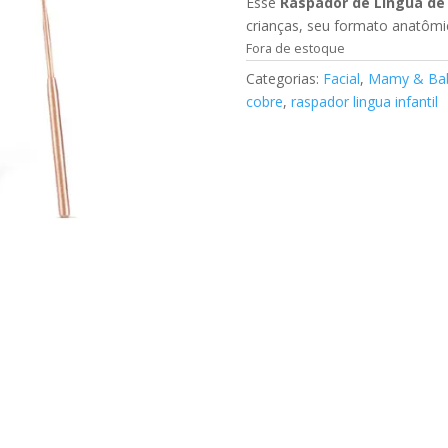
original
Esse
Raspador de Língua de 
era:
crianças, seu formato anatômi
R$55,0
Fora de estoque
Categorias:
Facial
,
Mamy & Ba
cobre
,
raspador lingua infantil