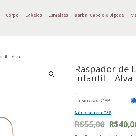
Corpo
Cabelos
Esmaltes
Barba, Cabelo e Bigode
Ma
ntil – Alva
Raspador de L
Infantil – Alva
Não sei meu CEP
O
R$
55,00
R$
40,0
preço