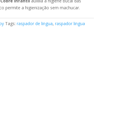
atual
Cobre Infantil
auxilia a higiene bucal das
é:
co permite a higienização sem machucar.
0.
R$40,00.
by
Tags:
raspador de lingua
,
raspador lingua