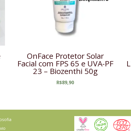
e
OnFace Protetor Solar
Facial com FPS 65 e UVA-PF
L
23 – Biozenthi 50g
R$
89,90
losofia
vio