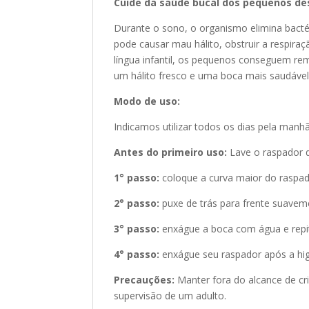
Cuide da saúde bucal dos pequenos des
Durante o sono, o organismo elimina bact
pode causar mau hálito, obstruir a respira
língua infantil, os pequenos conseguem re
um hálito fresco e uma boca mais saudável
Modo de uso:
Indicamos utilizar todos os dias pela manh
Antes do primeiro uso:
Lave o raspador d
1° passo:
coloque a curva maior do raspad
2° passo:
puxe de trás para frente suavem
3° passo:
enxágue a boca com água e repit
4° passo:
enxágue seu raspador após a hig
Precauções:
Manter fora do alcance de cri
supervisão de um adulto.