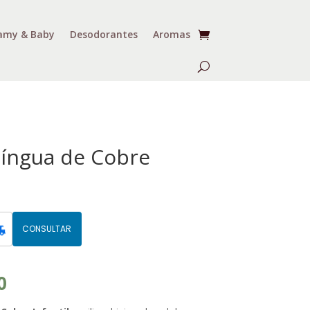
my & Baby
Desodorantes
Aromas
íngua de Cobre
CONSULTAR
O
0
preço