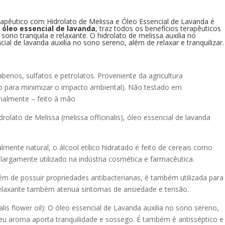
pêutico com Hidrolato de Melissa e Óleo Essencial de Lavanda é
 óleo essencial de lavanda
, traz todos os benefícios terapêuticos
ono tranquila e relaxante. O hidrolato de melissa auxilia no
ial de lavanda auxilia no sono sereno, além de relaxar e tranquilizar.
benos, sulfatos e petrolatos. Proveniente da agricultura
do para minimizar o impacto ambiental). Não testado em
nalmente – feito à mão
rolato de Melissa (melissa officinalis), óleo essencial de lavanda
lmente natural, o álcool etílico hidratado é feito de cereais como
é largamente utilizado na indústria cosmética e farmacêutica.
 Além de possuir propriedades antibacterianas, é também utilizada para
relaxante também atenua sintomas de ansiedade e tensão.
alis flower oil): O óleo essencial de Lavanda auxilia no sono sereno,
eu aroma aporta tranquilidade e sossego. É também é antisséptico e