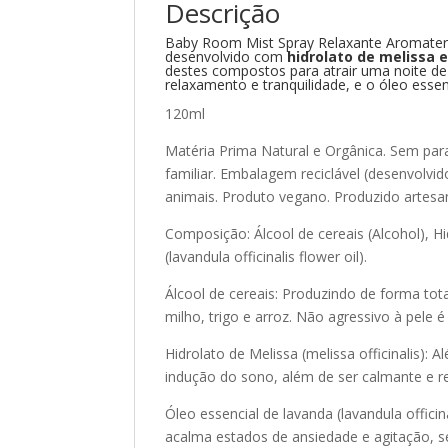
Descrição
Baby Room Mist Spray Relaxante Aromatera
desenvolvido com
hidrolato de melissa e
destes compostos para atrair uma noite de s
relaxamento e tranquilidade, e o óleo essenc
120ml
Matéria Prima Natural e Orgânica. Sem para
familiar. Embalagem reciclável (desenvolvi
animais. Produto vegano. Produzido artesa
Composição: Álcool de cereais (Alcohol), Hid
(lavandula officinalis flower oil).
Álcool de cereais: Produzindo de forma tota
milho, trigo e arroz. Não agressivo à pele 
Hidrolato de Melissa (melissa officinalis):
indução do sono, além de ser calmante e 
Óleo essencial de lavanda (lavandula officin
acalma estados de ansiedade e agitação, s