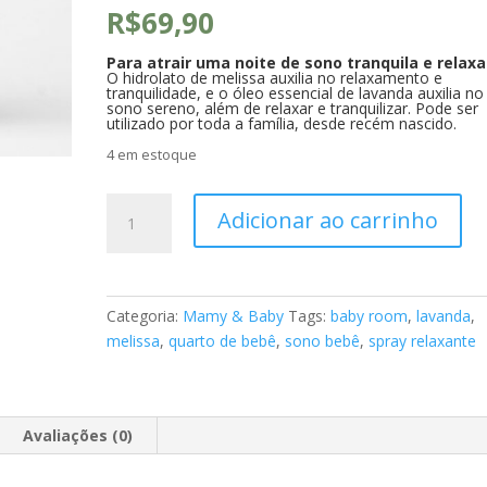
R$
69,90
Para atrair uma noite de sono tranquila e relax
O hidrolato de melissa auxilia no relaxamento e
tranquilidade, e o óleo essencial de lavanda auxilia no
sono sereno, além de relaxar e tranquilizar. Pode ser
utilizado por toda a família, desde recém nascido.
4 em estoque
Spray
Adicionar ao carrinho
Relaxante
aromaterapêutico
BABY
ROOM
Categoria:
Mamy & Baby
Tags:
baby room
,
lavanda
,
MIST
melissa
,
quarto de bebê
,
sono bebê
,
spray relaxante
-
Melissa
e
Lavanda
Avaliações (0)
quantidade