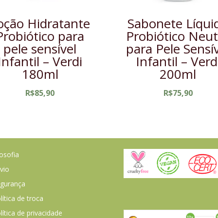
oção Hidratante
Sabonete Líqui
Probiótico para
Probiótico Neut
pele sensível
para Pele Sensí
Infantil – Verdi
Infantil – Verd
180ml
200ml
R$
85,90
R$
75,90
losofia
vio
gurança
lítica de troca
lítica de privacidade