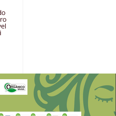
do
ro
vel
i