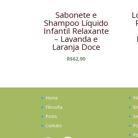
Sabonete e
L
Shampoo Líquido
Infantil Relaxante
– Lavanda e
Laranja Doce
R$
62,90
Home
Fi
Filosofia
En
Posts
Se
Contato
Po
Po