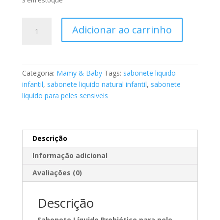
Sabonete
Adicionar ao carrinho
Líquido
Probiótico
Neutro
para
Categoria:
Mamy & Baby
Tags:
sabonete liquido
Pele
infantil
,
sabonete liquido natural infantil
,
sabonete
Sensível
liquido para peles sensiveis
Infantil
-
Verdi
200ml
Descrição
quantidade
Informação adicional
Avaliações (0)
Descrição
Sabonete Líquido Probiótico para pele