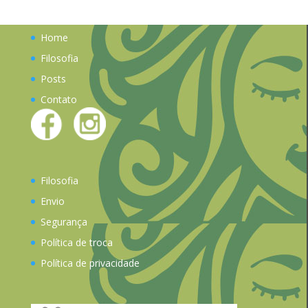
original
atual
era:
é:
Home
R$130,00.
R$119,90.
Filosofia
Posts
Contato
Filosofia
Envio
Segurança
Política de troca
Política de privacidade