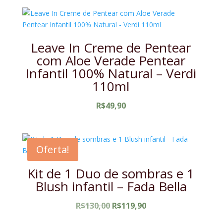
Leave In Creme de Pentear
com Aloe Verade Pentear
Infantil 100% Natural – Verdi
110ml
R$
49,90
Oferta!
Kit de 1 Duo de sombras e 1
Blush infantil – Fada Bella
O
O
R$
130,00
R$
119,90
preço
preço