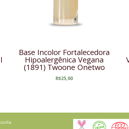
Base Incolor Fortalecedora
l
Hipoalergênica Vegana
(1891) Twoone Onetwo
R$
25,00
losofia