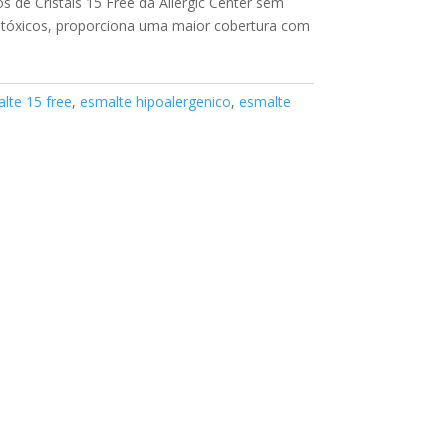
 de Cristais 15 Free da Allergic Center sem
 tóxicos, proporciona uma maior cobertura com
lte 15 free
,
esmalte hipoalergenico
,
esmalte