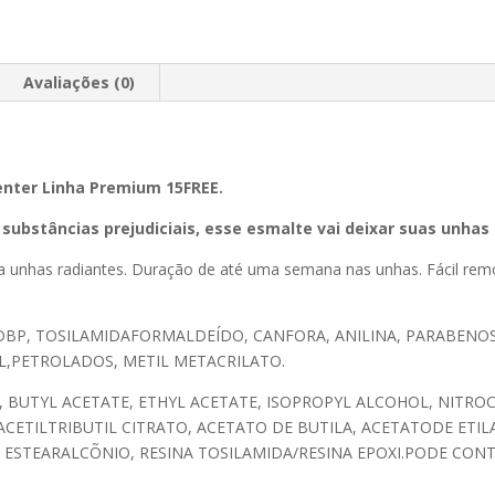
Avaliações (0)
Center Linha Premium 15FREE.
substâncias prejudiciais, esse esmalte vai deixar suas unhas
ra unhas radiantes. Duração de até uma semana nas unhas. Fácil r
BP, TOSILAMIDAFORMALDEÍDO, CANFORA, ANILINA, PARABENOS
AL,PETROLADOS, METIL METACRILATO.
, BUTYL ACETATE, ETHYL ACETATE, ISOPROPYL ALCOHOL, NITR
ACETILTRIBUTIL CITRATO, ACETATO DE BUTILA, ACETATODE ETIL
ESTEARALCÕNIO, RESINA TOSILAMIDA/RESINA EPOXI.PODE CONTE