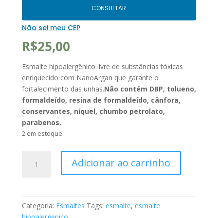
CONSULTAR
Não sei meu CEP
R$
25,00
Esmalte hipoalergênico livre de substâncias tóxicas
enriquecido com NanoArgan que garante o
fortalecimento das unhas.
Não contém DBP, tolueno,
formaldeído, resina de formaldeído, cânfora,
conservantes, níquel, chumbo petrolato,
parabenos.
2 em estoque
Esmalte
Adicionar ao carrinho
Hipoalergênico
Vegano
Fortalecedor
10ml
Categoria:
Esmaltes
Tags:
esmalte
,
esmalte
PURPLE
hipoalergenico