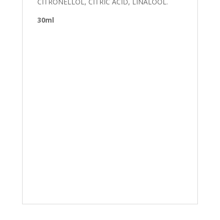
CITRONELLOL, CITRIC ACID, LINALOOL.
30ml