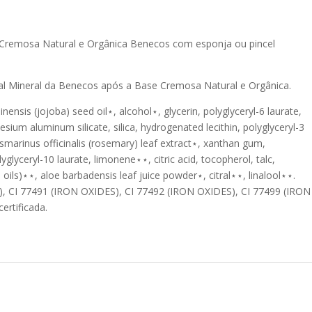
 Cremosa Natural e Orgânica Benecos com esponja ou pincel
ial Mineral da Benecos após a Base Cremosa Natural e Orgânica.
ensis (jojoba) seed oil⋆, alcohol⋆, glycerin, polyglyceryl-6 laurate,
ium aluminum silicate, silica, hydrogenated lecithin, polyglyceryl-3
rosmarinus officinalis (rosemary) leaf extract⋆, xanthan gum,
glyceryl-10 laurate, limonene⋆⋆, citric acid, tocopherol, talc,
oils)⋆⋆, aloe barbadensis leaf juice powder⋆, citral⋆⋆, linalool⋆⋆.
, CI 77491 (IRON OXIDES), CI 77492 (IRON OXIDES), CI 77499 (IRON
ertificada.