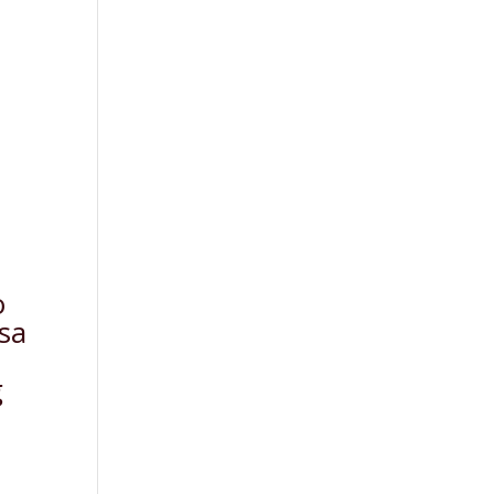
o
sa
g