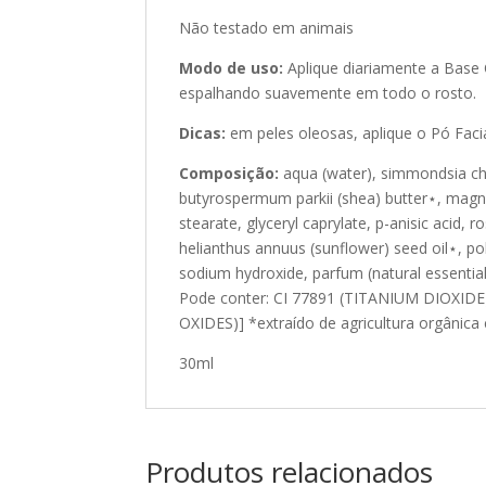
Não testado em animais
Modo de uso:
Aplique diariamente a Base
espalhando suavemente em todo o rosto.
Dicas:
em peles oleosas, aplique o Pó Fac
Composição:
aqua (water), simmondsia chin
butyrospermum parkii (shea) butter⋆, magnes
stearate, glyceryl caprylate, p-anisic acid, 
helianthus annuus (sunflower) seed oil⋆, poly
sodium hydroxide, parfum (natural essential 
Pode conter: CI 77891 (TITANIUM DIOXIDE)
OXIDES)] *extraído de agricultura orgânica c
30ml
Produtos relacionados