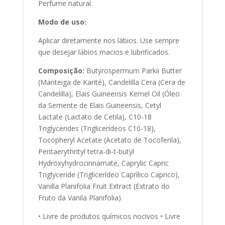
Perfume natural.
Modo de uso:
Aplicar diretamente nos lábios. Use sempre
que desejar lábios macios e lubrificados.
Composição:
Butyrospermum Parkii Butter
(Manteiga de Karité), Candelilla Cera (Cera de
Candelilla), Elais Guineensis Kernel Oil (Óleo
da Semente de Elais Guineensis, Cetyl
Lactate (Lactato de Cetila), C10-18
Triglycerides (Triglicerídeos C10-18),
Tocopheryl Acetate (Acetato de Tocoferila),
Pentaerythrityl tetra-di-t-butyl
Hydroxyhydrocinnamate, Caprylic Capric
Triglyceride (Triglicerídeo Caprílico Caprico),
Vanilla Planifolia Fruit Extract (Extrato do
Fruto da Vanila Planifolia)
• Livre de produtos químicos nocivos • Livre