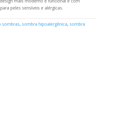
design mais moderno e funcional e com
ara peles sensíveis e alérgicas.
o sombras
,
sombra hipoalergênica
,
sombra