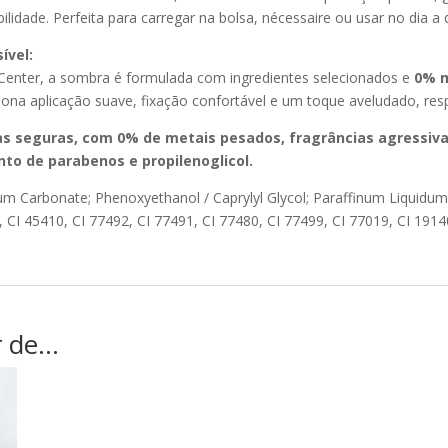
lidade. Perfeita para carregar na bolsa, nécessaire ou usar no dia a d
ível:
 Center, a sombra é formulada com ingredientes selecionados e
0% m
iona aplicação suave, fixação confortável e um toque aveludado, resp
 seguras, com 0% de metais pesados, fragrâncias agressiva
nto de parabenos e propilenoglicol.
um Carbonate; Phenoxyethanol / Caprylyl Glycol; Paraffinum Liquidum
, CI 45410, CI 77492, CI 77491, CI 77480, CI 77499, CI 77019, CI 1914
r de…