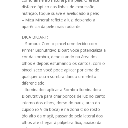
como alimento natural para pele. Oferece
disfarce óptico das linhas de expressão,
nutrição, toque suave e aveludado à pele;
– Mica Mineral: reflete a luz, deixando a
aparência da pele mais radiante.
DICA BIOART:
– Sombra: Com o pincel umedecido com
Primer Bionutritivo Bioart você potencializa a
cor da sombra, depositando na área dos
olhos e depois esfumando os cantos, com o
pincel seco você pode aplicar por cima de
qualquer outra sombra dando um efeito
diferenciado.
– Iluminador: aplicar a Sombra Iluminadora
Bionutritiva para criar pontos de luz no canto
interno dos olhos, dorso do nariz, arco do
cupido (o V da boca) e na zona C do rosto
(do alto da maçã, passando pela lateral dos
olhos até chegar à pálpebra fixa, abaixo da