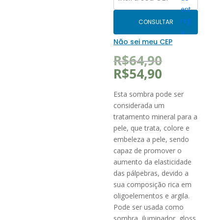
CONSULTAR
Não sei meu CEP
O
R$
64,90
preço
O
R$
54,90
original
preço
era:
atual
Esta sombra pode ser
R$64,90.
é:
considerada um
R$54,90.
tratamento mineral para a
pele, que trata, colore e
embeleza a pele, sendo
capaz de promover o
aumento da elasticidade
das pálpebras, devido a
sua composição rica em
oligoelementos e argila.
Pode ser usada como
sombra, iluminador, gloss,