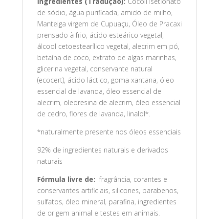
Ingredientes (Tradução):
Cocoil isetionato
de sódio, água purificada, amido de milho,
Manteiga virgem de Cupuaçu, Óleo de Pracaxi
prensado à frio, ácido esteárico vegetal,
álcool cetoestearílico vegetal, alecrim em pó,
betaína de coco, extrato de algas marinhas,
glicerina vegetal, conservante natural
(ecocert), ácido láctico, goma xantana, óleo
essencial de lavanda, óleo essencial de
alecrim, oleoresina de alecrim, óleo essencial
de cedro, flores de lavanda, linalol*.
*naturalmente presente nos óleos essenciais
92% de ingredientes naturais e derivados
naturais
Fórmula livre de:
fragrância, corantes e
conservantes artificiais, silicones, parabenos,
sulfatos, óleo mineral, parafina, ingredientes
de origem animal e testes em animais.