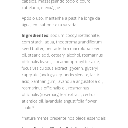
cabelos, massageando todo o couro
cabeludo, e enxágue.
Após o uso, mantenha a pastilha longe da
água, em saboneteira vazada.
Ingredientes
: sodium cocoyl isethionate,
corn starch, aqua, theobroma grandiflorum
seed butter, pentaclethra macroloba seed
oil, stearic acid, cetearyl alcohol, rosmarinus
officinalis leaves, cocamidopropyl betaine,
fucus vesiculosus extract, glycerin, glyceryl
caprylate (and) glyceryl undecylenate, lactic
acid, xanthan gum, lavandula angustifolia oil,
rosmarinus officinalis oil, rosmarinus
officinalis (rosemary) leaf extract, cedrus
atlantica oil, lavandula angustifolia flower,
linalol*.
*naturalmente presente nos óleos essenciais