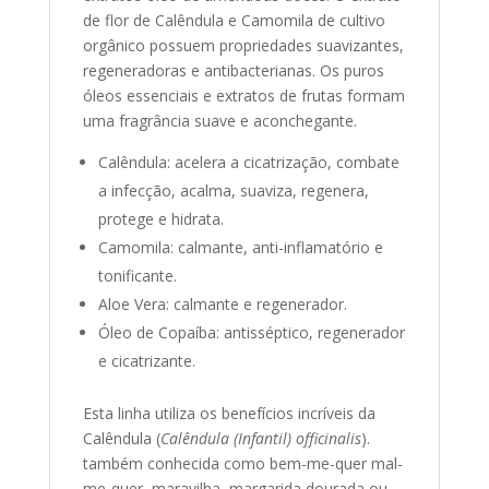
de flor de Calêndula e Camomila de cultivo
orgânico possuem propriedades suavizantes,
regeneradoras e antibacterianas. Os puros
óleos essenciais e extratos de frutas formam
uma fragrância suave e aconchegante.
Calêndula: acelera a cicatrização, combate
a infecção, acalma, suaviza, regenera,
protege e hidrata.
Camomila: calmante, anti-inflamatório e
tonificante.
Aloe Vera: calmante e regenerador.
Óleo de Copaíba: antisséptico, regenerador
e cicatrizante.
Esta linha utiliza os benefícios incríveis da
Calêndula (
Calêndula (Infantil) officinalis
).
também conhecida como bem-me-quer mal-
me-quer, maravilha, margarida dourada ou