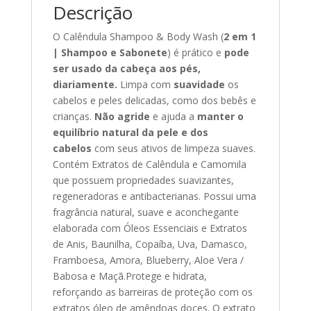
Descrição
O Calêndula Shampoo & Body Wash (
2 em 1
| Shampoo e Sabonete
) é prático e
pode
ser usado da cabeça aos pés,
diariamente.
Limpa com
suavidade
os
cabelos e peles delicadas, como dos bebês e
crianças.
Não agride
e ajuda a
manter o
equilíbrio natural da pele e dos
cabelos
com seus ativos de limpeza suaves.
Contém Extratos de Calêndula e Camomila
que possuem propriedades suavizantes,
regeneradoras e antibacterianas. Possui uma
fragrância natural, suave e aconchegante
elaborada com Óleos Essenciais e Extratos
de Anis, Baunilha, Copaíba, Uva, Damasco,
Framboesa, Amora, Blueberry, Aloe Vera /
Babosa e Maçã.Protege e hidrata,
reforçando as barreiras de proteção com os
extratos óleo de amêndoas doces. O extrato