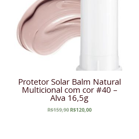
Protetor Solar Balm Natural
Multicional com cor #40 –
Alva 16,5g
O
O
R$
159,90
R$
120,00
preço
preço
original
atual
era:
é:
R$159,90.
R$120,00.