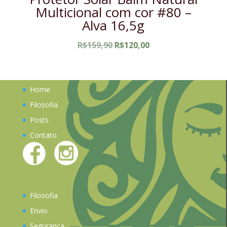
Multicional com cor #80 –
Alva 16,5g
O
O
R$
159,90
R$
120,00
preço
preço
original
atual
era:
é:
Home
R$159,90.
R$120,00.
Filosofia
Posts
Contato
Filosofia
Envio
Segurança