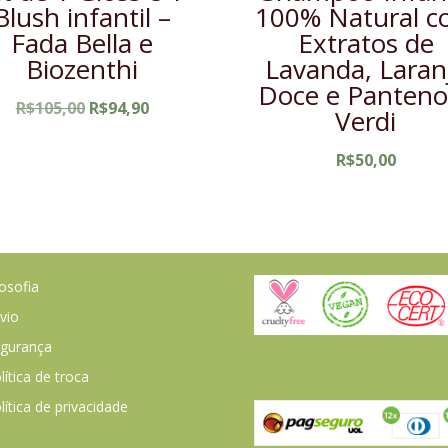
Blush infantil –
100% Natural 
Fada Bella e
Extratos de
Biozenthi
Lavanda, Laran
Doce e Panteno
O
O
R$
105,00
R$
94,90
Verdi
preço
preço
original
atual
R$
50,00
era:
é:
R$105,00.
R$94,90.
losofia
vio
gurança
lítica de troca
lítica de privacidade