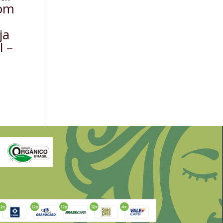
com
ja
l –