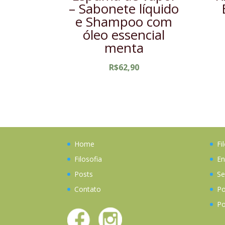
– Sabonete líquido
e Shampoo com
óleo essencial
menta
R$
62,90
Home
Fi
Filosofia
En
Posts
Se
Contato
Po
Po