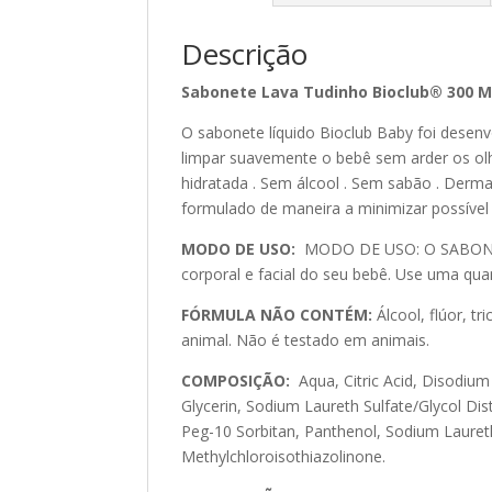
Descrição
Sabonete Lava Tudinho Bioclub® 300 
O sabonete líquido Bioclub Baby foi desen
limpar suavemente o bebê sem arder os ol
hidratada . Sem álcool . Sem sabão . Derma
formulado de maneira a minimizar possível
MODO DE USO:
MODO DE USO: O SABONE
corporal e facial do seu bebê. Use uma qua
FÓRMULA NÃO CONTÉM
:
Álcool, flúor, tr
animal. Não é testado em animais.
COMPOSIÇÃO:
Aqua, Citric Acid, Disodi
Glycerin, Sodium Laureth Sulfate/Glycol D
Peg-10 Sorbitan, Panthenol, Sodium Lauret
Methylchloroisothiazolinone.