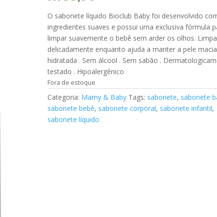
O sabonete líquido Bioclub Baby foi desenvolvido co
ingredientes suaves e possui uma exclusiva fórmula p
limpar suavemente o bebê sem arder os olhos. Limp
delicadamente enquanto ajuda a manter a pele macia
hidratada . Sem álcool . Sem sabão . Dermatologica
testado . Hipoalergênico
Fora de estoque
Categoria:
Mamy & Baby
Tags:
sabonete
,
sabonete b
sabonete bebê
,
sabonete corporal
,
sabonete infantil
,
sabonete líquido