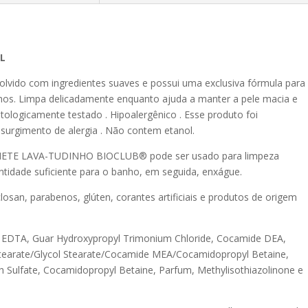
ML
volvido com ingredientes suaves e possui uma exclusiva fórmula para
hos. Limpa delicadamente enquanto ajuda a manter a pele macia e
tologicamente testado . Hipoalergênico . Esse produto foi
 surgimento de alergia . Não contem etanol.
TE LAVA-TUDINHO BIOCLUB® pode ser usado para limpeza
ntidade suficiente para o banho, em seguida, enxágue.
iclosan, parabenos, glúten, corantes artificiais e produtos de origem
um EDTA, Guar Hydroxypropyl Trimonium Chloride, Cocamide DEA,
istearate/Glycol Stearate/Cocamide MEA/Cocamidopropyl Betaine,
h Sulfate, Cocamidopropyl Betaine, Parfum, Methylisothiazolinone e