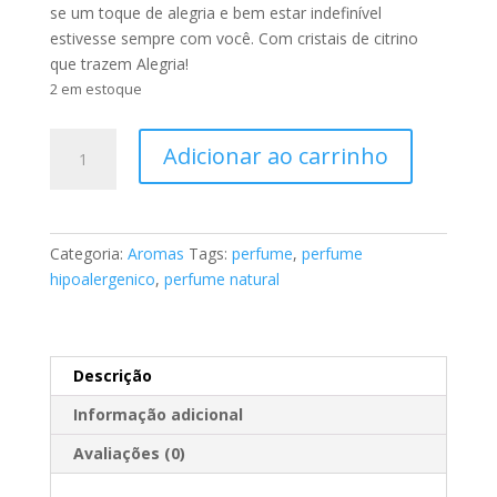
se um toque de alegria e bem estar indefinível
estivesse sempre com você. Com cristais de citrino
que trazem Alegria!
2 em estoque
Perfume
Adicionar ao carrinho
Citrine
Spray
50ml
Elemento
Categoria:
Aromas
Tags:
perfume
,
perfume
Mineral
hipoalergenico
,
perfume natural
quantidade
Descrição
Informação adicional
Avaliações (0)