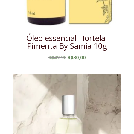
Óleo essencial Hortelã-
Pimenta By Samia 10g
O
O
R$
49,90
R$
30,00
preço
preço
original
atual
era:
é:
R$49,90.
R$30,00.