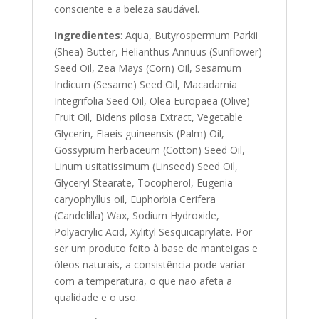
consciente e a beleza saudável.
Ingredientes
: Aqua, Butyrospermum Parkii
(Shea) Butter, Helianthus Annuus (Sunflower)
Seed Oil, Zea Mays (Corn) Oil, Sesamum
Indicum (Sesame) Seed Oil, Macadamia
Integrifolia Seed Oil, Olea Europaea (Olive)
Fruit Oil, Bidens pilosa Extract, Vegetable
Glycerin, Elaeis guineensis (Palm) Oil,
Gossypium herbaceum (Cotton) Seed Oil,
Linum usitatissimum (Linseed) Seed Oil,
Glyceryl Stearate, Tocopherol, Eugenia
caryophyllus oil, Euphorbia Cerifera
(Candelilla) Wax, Sodium Hydroxide,
Polyacrylic Acid, Xylityl Sesquicaprylate. Por
ser um produto feito à base de manteigas e
óleos naturais, a consistência pode variar
com a temperatura, o que não afeta a
qualidade e o uso.