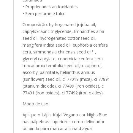
• Propriedades antioxidantes
• Sem perfume e talco
Composição: hydrogenated jojoba oil,
caprylic/capric triglyceride, limnanthes alba
seed oil, hydrogenated cottonseed oil,
mangifera indica seed oil, euphorbia cerifera
cera, simmondsia chinensis seed oil* ,
glyceryl caprylate, copernicia cerifera cera,
macadamia ternifolia seed oil,tocopherol,
ascorbyl palmitate, helianthus annuus
(sunflower) seed oil, ci 77019 (mica), ci 77891
(titanium dioxide), ci 77499 (iron oxides), ci
77491 (iron oxides), ci 77492 (iron oxides).
Modo de uso:
Aplique o Lápis Kajal Vegano cor Night-Blue
nas pálpebras superiores como delineador
ou ainda para marcar a linha d´agua.