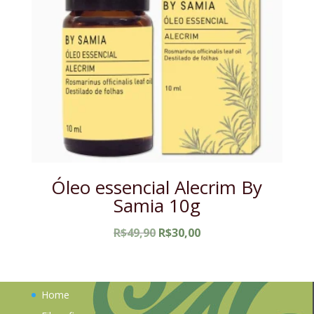
Óleo essencial Alecrim By
Samia 10g
O
O
R$
49,90
R$
30,00
preço
preço
original
atual
era:
é:
Home
R$49,90.
R$30,00.