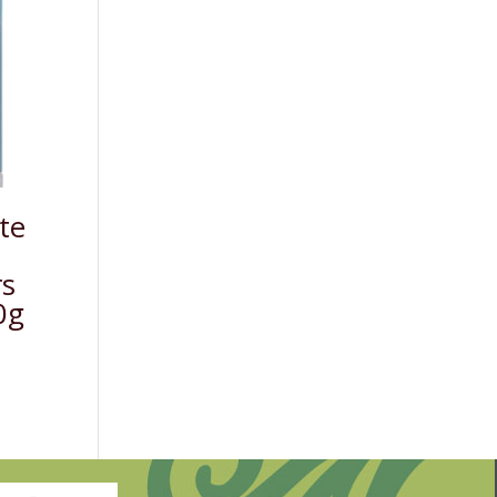
te
rs
0g