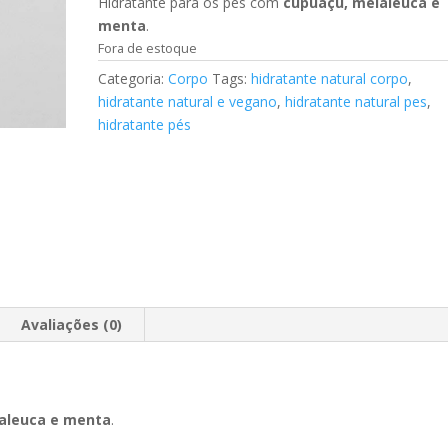
Hidratante para os pés com
cupuaçu, melaleuca e
menta
.
Fora de estoque
Categoria:
Corpo
Tags:
hidratante natural corpo
,
hidratante natural e vegano
,
hidratante natural pes
,
hidratante pés
Avaliações (0)
aleuca e menta
.