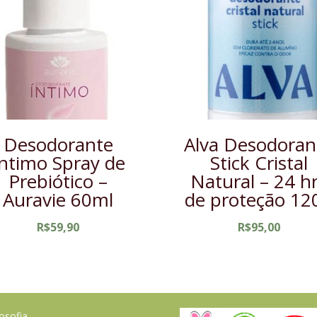
Desodorante
Alva Desodoran
Íntimo Spray de
Stick Cristal
Prebiótico –
Natural – 24 h
Auravie 60ml
de proteção 12
R$
59,90
R$
95,00
losofia