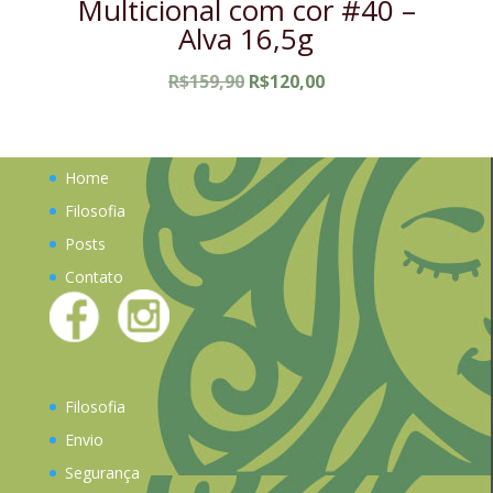
Multicional com cor #40 –
Alva 16,5g
O
O
R$
159,90
R$
120,00
preço
preço
original
atual
era:
é:
Home
R$159,90.
R$120,00.
Filosofia
Posts
Contato
Filosofia
Envio
Segurança