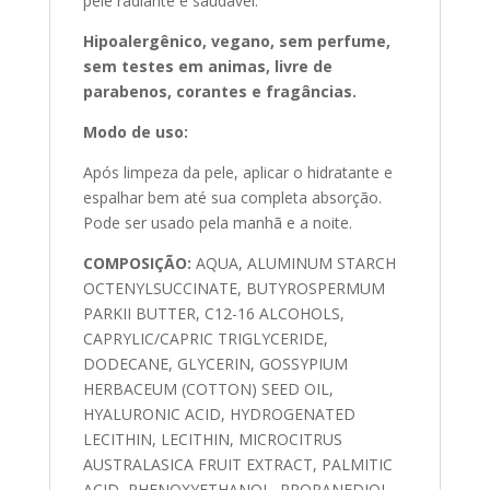
pele radiante e saudável.
Hipoalergênico, vegano, sem perfume,
sem testes em animas, livre de
parabenos, corantes e fragâncias.
Modo de uso:
Após limpeza da pele, aplicar o hidratante e
espalhar bem até sua completa absorção.
Pode ser usado pela manhã e a noite.
COMPOSIÇÃO:
AQUA, ALUMINUM STARCH
OCTENYLSUCCINATE, BUTYROSPERMUM
PARKII BUTTER, C12-16 ALCOHOLS,
CAPRYLIC/CAPRIC TRIGLYCERIDE,
DODECANE, GLYCERIN, GOSSYPIUM
HERBACEUM (COTTON) SEED OIL,
HYALURONIC ACID, HYDROGENATED
LECITHIN, LECITHIN, MICROCITRUS
AUSTRALASICA FRUIT EXTRACT, PALMITIC
ACID, PHENOXYETHANOL, PROPANEDIOL,