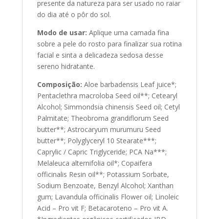
presente da natureza para ser usado no raiar
do dia até o pôr do sol.
Modo de usar:
Aplique uma camada fina
sobre a pele do rosto para finalizar sua rotina
facial e sinta a delicadeza sedosa desse
sereno hidratante.
Composição:
Aloe barbadensis Leaf juice*;
Pentaclethra macroloba Seed oil**; Cetearyl
Alcohol; Simmondsia chinensis Seed oil; Cetyl
Palmitate; Theobroma grandiflorum Seed
butter**; Astrocaryum murumuru Seed
butter**; Polyglyceryl 10 Stearate***;
Caprylic / Capric Triglyceride; PCA Na***;
Melaleuca alternifolia oil*; Copaifera
officinalis Resin oil**; Potassium Sorbate,
Sodium Benzoate, Benzyl Alcohol; Xanthan
gum; Lavandula officinalis Flower oil; Linoleic
Acid – Pro vit F; Betacaroteno – Pro vit A.