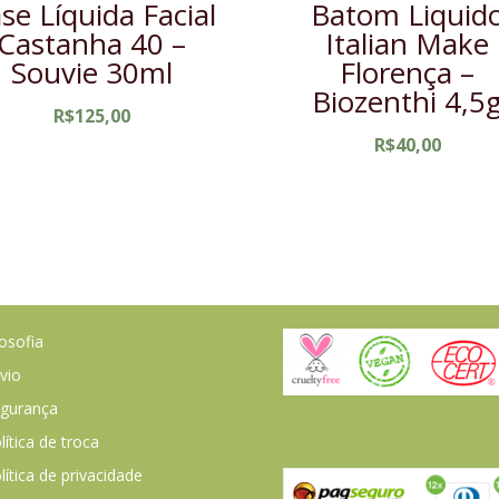
se Líquida Facial
Batom Liquid
Castanha 40 –
Italian Make
Souvie 30ml
Florença –
Biozenthi 4,5
R$
125,00
R$
40,00
losofia
vio
gurança
lítica de troca
lítica de privacidade