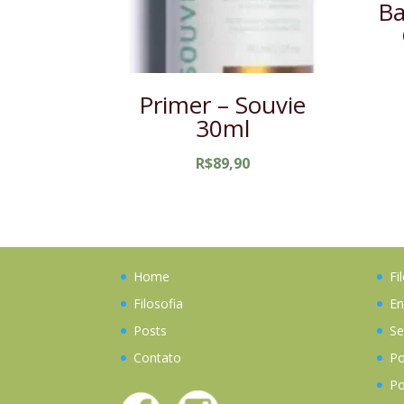
Ba
Primer – Souvie
30ml
R$
89,90
Home
Fi
Filosofia
En
Posts
Se
Contato
Po
Po