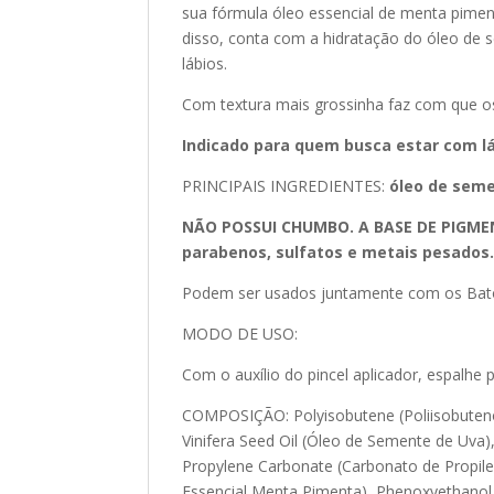
sua fórmula óleo essencial de menta pimen
disso, conta com a hidratação do óleo de 
lábios.
Com textura mais grossinha faz com que o
Indicado para quem busca estar com lá
PRINCIPAIS INGREDIENTES:
óleo de seme
NÃO POSSUI CHUMBO. A BASE DE PIGMEN
parabenos, sulfatos e metais pesados
Podem ser usados juntamente com os Baton
MODO DE USO:
Com o auxílio do pincel aplicador, espalhe 
COMPOSIÇÃO: Polyisobutene (Poliisobuteno), C
Vinifera Seed Oil (Óleo de Semente de Uva), 
Propylene Carbonate (Carbonato de Propilen
Essencial Menta Pimenta), Phenoxyethanol (Fe