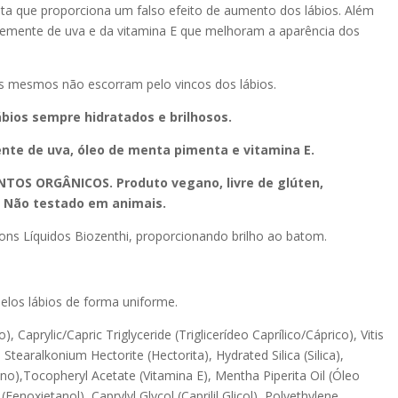
ta que proporciona um falso efeito de aumento dos lábios. Além
semente de uva e da vitamina E que melhoram a aparência dos
s mesmos não escorram pelo vincos dos lábios.
bios sempre hidratados e brilhosos.
nte de uva, óleo de menta pimenta e vitamina E.
TOS ORGÂNICOS. Produto vegano, livre de glúten,
. Não testado em animais.
s Líquidos Biozenthi, proporcionando brilho ao batom.
pelos lábios de forma uniforme.
aprylic/Capric Triglyceride (Triglicerídeo Caprílico/Cáprico), Vitis
Stearalkonium Hectorite (Hectorita), Hydrated Silica (Silica),
o),Tocopheryl Acetate (Vitamina E), Mentha Piperita Oil (Óleo
noxietanol), Caprylyl Glycol (Caprilil Glicol), Polyethylene