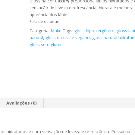
Gloss na cor
Luxury
proporciona lábios hidratados e
sensação de leveza e refrescância, hidrata e melhora
aparência dos lábios.
Fora de estoque
Categoria:
Make
Tags:
gloss hipoalergênico
,
gloss labi
natural
,
gloss natural e vegano
,
gloss natural hidratan
gloss sem gluten
Avaliações (0)
bios hidratados e com sensação de leveza e refrescância. Possui na