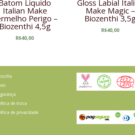
Batom Liquido
Gloss Labial Ital
Italian Make
Make Magic –
rmelho Perigo –
Biozenthi 3,5
Biozenthi 4,5g
R$
40,00
R$
40,00
losofia
vio
gurança
lítica de troca
lítica de privacidade