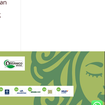
ian
g