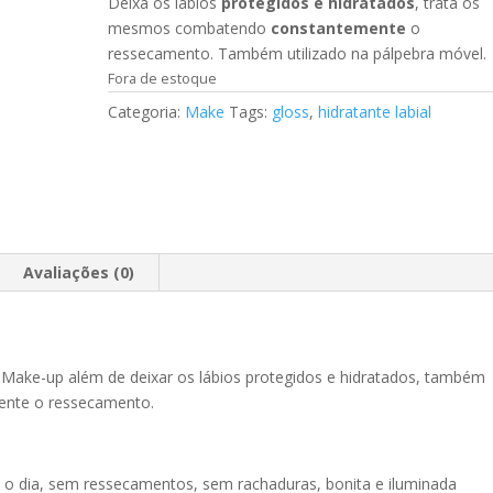
Deixa os lábios
protegidos e hidratados
, trata os
mesmos combatendo
constantemente
o
ressecamento. Também utilizado na pálpebra móvel.
Fora de estoque
Categoria:
Make
Tags:
gloss
,
hidratante labial
Avaliações (0)
ake-up além de deixar os lábios protegidos e hidratados, também
nte o ressecamento.
 o dia, sem ressecamentos, sem rachaduras, bonita e iluminada