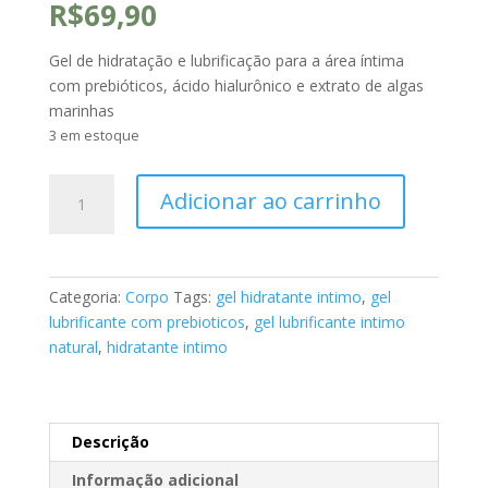
R$
69,90
Gel de hidratação e lubrificação para a área íntima
com prebióticos, ácido hialurônico e extrato de algas
marinhas
3 em estoque
Gel
Adicionar ao carrinho
Lubrificante
-
Lub
Gel
Categoria:
Corpo
Tags:
gel hidratante intimo
,
gel
com
lubrificante com prebioticos
,
gel lubrificante intimo
Prebióticos
natural
,
hidratante intimo
e
Ácido
Hialurônico
Auravie
Descrição
-
Informação adicional
100g