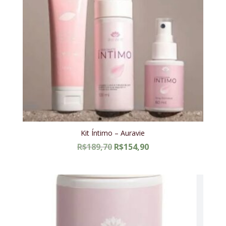
Kit Íntimo – Auravie
O
O
R$
189,70
R$
154,90
preço
preço
original
atual
era:
é:
R$189,70.
R$154,90.