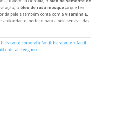
ossui além da clorofila, o
óleo de semente de
ratação, o
óleo de rosa mosqueta
que tem
or da pele e também conta com a
vitamina E
,
 antioxidante, perfeito para a pele sensível das
:
hidratante corporal infantil
,
hidratante infantil
ntil natural e vegano