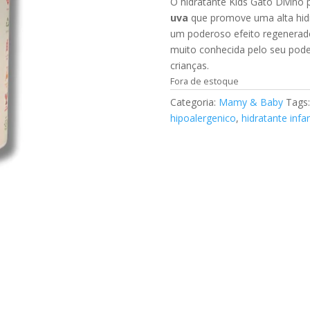
O hidratante Kids Gato Divino p
uva
que promove uma alta hid
um poderoso efeito regenerad
muito conhecida pelo seu poder
crianças.
Fora de estoque
Categoria:
Mamy & Baby
Tags
hipoalergenico
,
hidratante infa