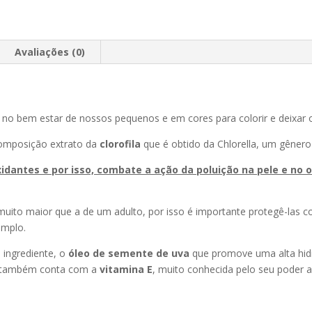
Avaliações (0)
 no bem estar de nossos pequenos e em cores para colorir e deixar o c
composição extrato da
clorofila
que é obtido da Chlorella, um gênero 
xidantes e por isso, combate a ação da poluição na pele e no
ito maior que a de um adulto, por isso é importante protegê-las cont
emplo.
 ingrediente, o
óleo de semente de uva
que promove uma alta hid
e também conta com a
vitamina E
, muito conhecida pelo seu poder a