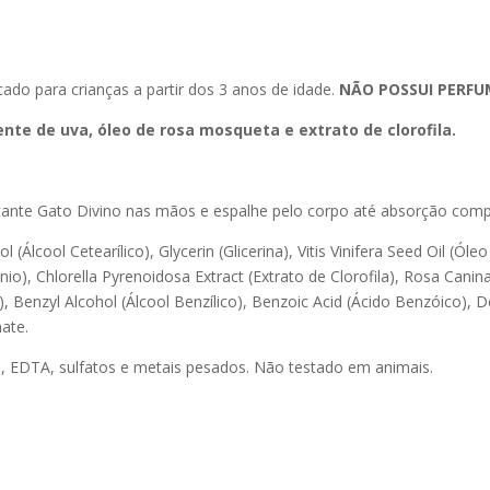
cado para crianças a partir dos 3 anos de idade.
NÃO POSSUI PERFU
nte de uva, óleo de rosa mosqueta e extrato de clorofila.
atante Gato Divino nas mãos e espalhe pelo corpo até absorção comp
l (Álcool Cetearílico), Glycerin (Glicerina), Vitis Vinifera Seed Oil 
), Chlorella Pyrenoidosa Extract (Extrato de Clorofila), Rosa Canina
 Benzyl Alcohol (Álcool Benzílico), Benzoic Acid (Ácido Benzóico), D
ate.
s, EDTA, sulfatos e metais pesados. Não testado em animais.