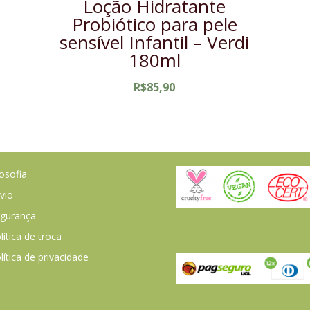
Loção Hidratante
Probiótico para pele
sensível Infantil – Verdi
180ml
R$
85,90
losofia
vio
gurança
lítica de troca
lítica de privacidade