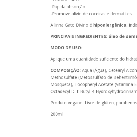
-Rápida absorção
-Promove alívio de coceiras e dermatites
A linha Gato Divino é
hipoalergênica.
Indi
PRINCIPAIS INGREDIENTES: óleo de seme
MODO DE USO:
Aplique uma quantidade suficiente do hidr
COMPOSIÇÃO:
Aqua (Água), Cetearyl Alcoho
Methosulfate (Metossulfato de Behentrimônio
Mosqueta), Tocopheryl Acetate (Vitamina E),
Octadecyl Di-t-Butyl-4-Hydroxyhydrocinnam
Produto vegano. Livre de glúten, parabeno
200ml