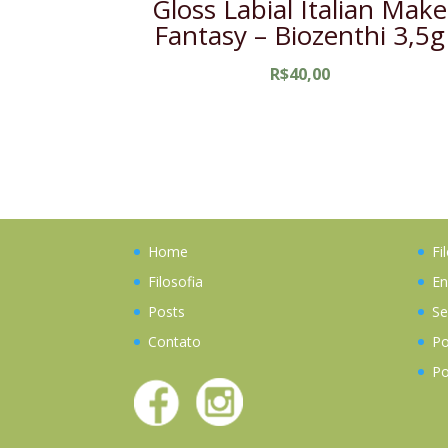
Gloss Labial Italian Make
Fantasy – Biozenthi 3,5g
R$
40,00
Home
Fi
Filosofia
En
Posts
Se
Contato
Po
Po