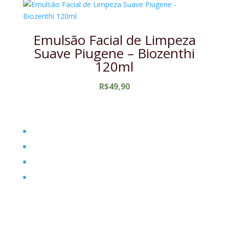
era:
é:
R$159,90.
R$120,00.
Emulsão Facial de Limpeza
Suave Piugene – Biozenthi
120ml
R$
49,90
Home
Filosofia
Posts
Contato