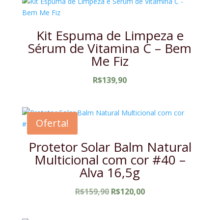
Kit Espuma de Limpeza e
Sérum de Vitamina C – Bem
Me Fiz
R$
139,90
Oferta!
Protetor Solar Balm Natural
Multicional com cor #40 –
Alva 16,5g
O
O
R$
159,90
R$
120,00
preço
preço
original
atual