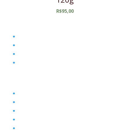
R$
95,00
Home
Filosofia
Posts
Contato
Filosofia
Envio
Segurança
Política de troca
Política de privacidade