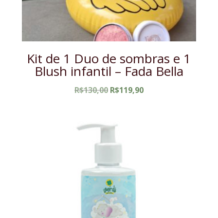
Kit de 1 Duo de sombras e 1
Blush infantil – Fada Bella
O
O
R$
130,00
R$
119,90
preço
preço
original
atual
era:
é:
R$130,00.
R$119,90.