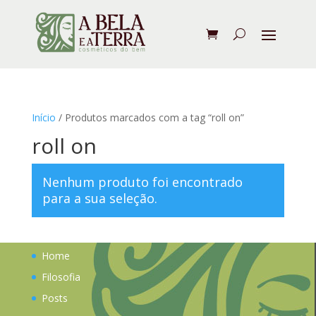
Início
/ Produtos marcados com a tag “roll on”
roll on
Nenhum produto foi encontrado
para a sua seleção.
Home
Filosofia
Posts