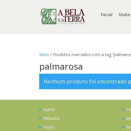
Facial
Make
Início
/ Produtos marcados com a tag “palmaro
palmarosa
Nenhum produto foi encontrado pa
Home
Fi
Filosofia
En
Posts
Se