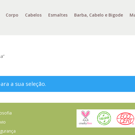
Corpo
Cabelos
Esmaltes
Barba, Cabelo e Bigode
Ma
sa”
ra a sua seleção.
losofia
vio
gurança