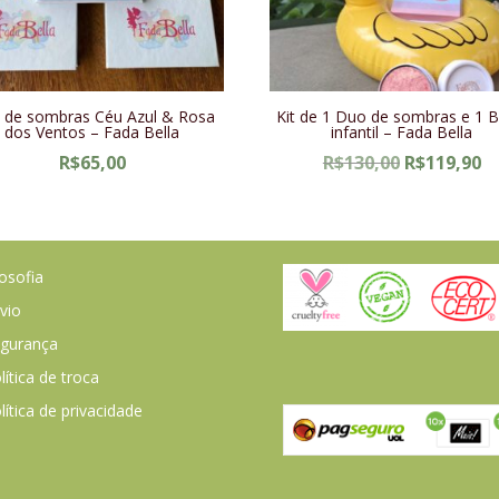
 de sombras Céu Azul & Rosa
Kit de 1 Duo de sombras e 1 B
dos Ventos – Fada Bella
infantil – Fada Bella
O
O
R$
65,00
R$
130,00
R$
119,90
preço
pr
original
at
era:
é:
R$130,00.
R$
losofia
vio
gurança
lítica de troca
lítica de privacidade