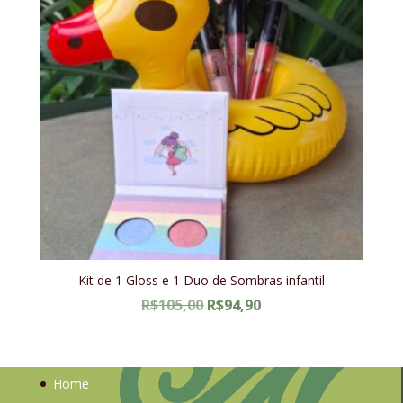
Kit de 1 Gloss e 1 Duo de Sombras infantil
O
O
R$
105,00
R$
94,90
preço
preço
original
atual
era:
é:
Home
R$105,00.
R$94,90.