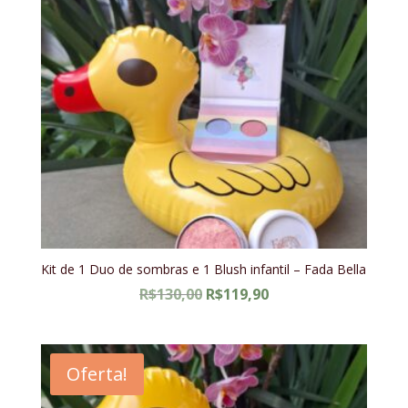
Kit de 1 Duo de sombras e 1 Blush infantil – Fada Bella
O
O
R$
130,00
R$
119,90
preço
preço
original
atual
era:
é:
Oferta!
R$130,00.
R$119,90.