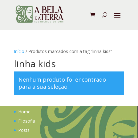
Início
/ Produtos marcados com a tag “linha kids”
linha kids
Nenhum produto foi encontrado
para a sua seleção.
Home
Filosofia
Posts