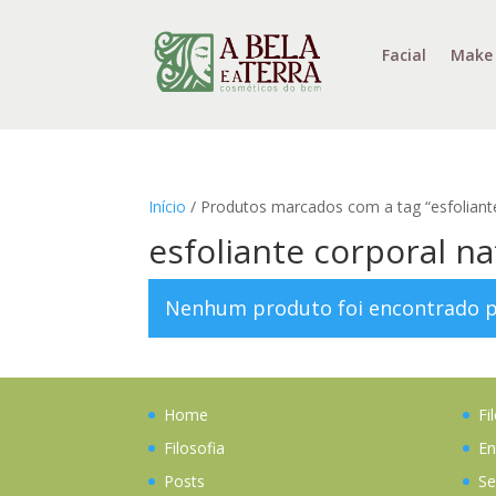
Facial
Make
Início
/ Produtos marcados com a tag “esfoliante
esfoliante corporal n
Nenhum produto foi encontrado pa
Home
Fi
Filosofia
En
Posts
Se