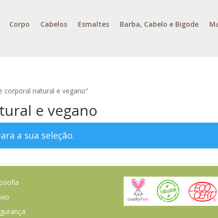
Corpo
Cabelos
Esmaltes
Barba, Cabelo e Bigode
Ma
 corporal natural e vegano”
atural e vegano
ra a sua seleção.
losofia
vio
gurança