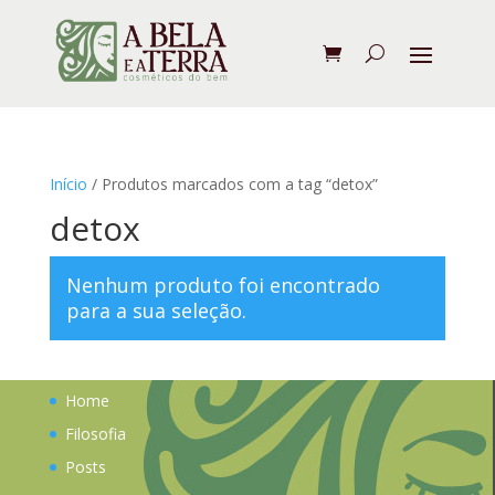
Início
/ Produtos marcados com a tag “detox”
detox
Nenhum produto foi encontrado
para a sua seleção.
Home
Filosofia
Posts