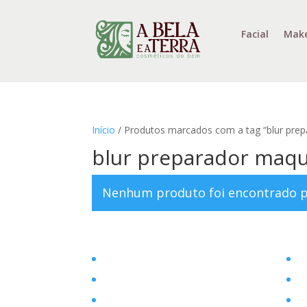
Facial
Mak
Início
/ Produtos marcados com a tag “blur pre
blur preparador maq
Nenhum produto foi encontrado pa
Home
Fi
Filosofia
En
Posts
Se