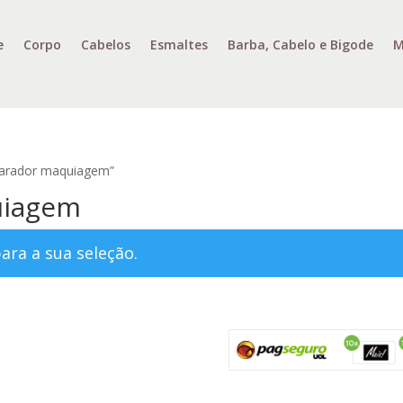
e
Corpo
Cabelos
Esmaltes
Barba, Cabelo e Bigode
M
parador maquiagem”
uiagem
ra a sua seleção.
losofia
vio
gurança